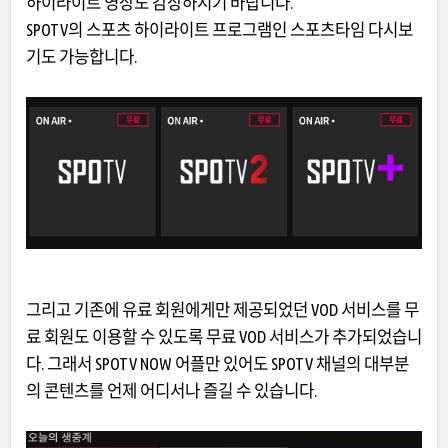
하이라이트 영상도 감상하시기 바랍니다.
SPOTV의 스포츠 하이라이트 프로그램인 스포츠타임 다시보
기도 가능합니다.
그리고 기존에 유료 회원에게만 제공되었던 VOD 서비스를 무
료 회원도 이용할 수 있도록 무료 VOD 서비스가 추가되었습니
다. 그래서 SPOTV NOW 어플만 있어도 SPOTV 채널의 대부분
의 콘텐츠를 언제 어디서나 즐길 수 있습니다.