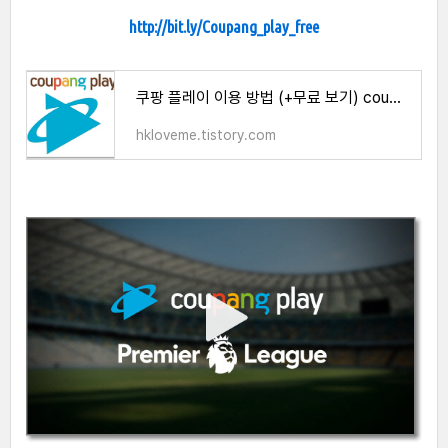
http://bit.ly/Coupang_play_free
쿠팡 플레이 이용 방법 (+무료 보기) coupang play
hkloveme.tistory.com