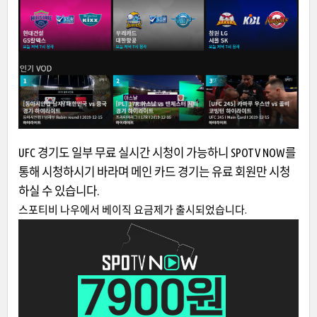
UFC 경기도 일부 무료 실시간 시청이 가능하니 SPOTV NOW를
통해 시청하시기 바라며 메인 카드 경기는 유료 회원만 시청
하실 수 있습니다.
스포티비 나우에서 베이직 요금제가 출시되었습니다.