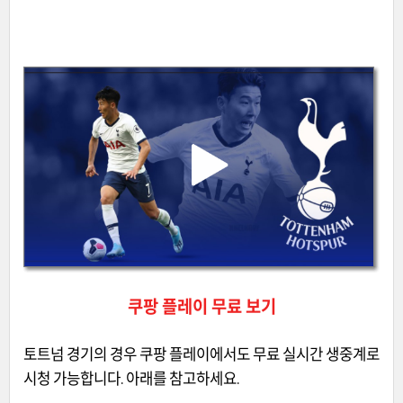
쿠팡 플레이 무료 보기
토트넘 경기의 경우 쿠팡 플레이에서도 무료 실시간 생중계로
시청 가능합니다. 아래를 참고하세요.