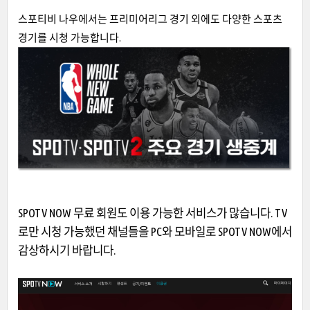
스포티비 나우에서는 프리미어리그 경기 외에도 다양한 스포츠
경기를 시청 가능합니다.
SPOTV NOW 무료 회원도 이용 가능한 서비스가 많습니다. TV
로만 시청 가능했던 채널들을 PC와 모바일로 SPOTV NOW에서
감상하시기 바랍니다.