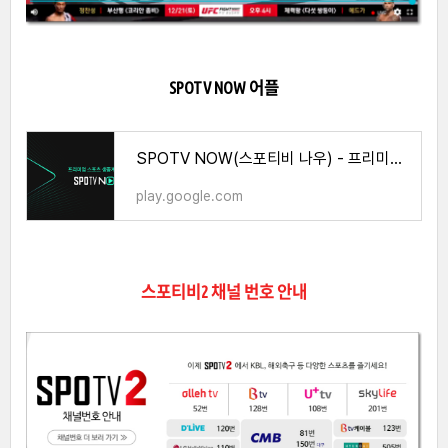
SPOTV NOW 어플
SPOTV NOW(스포티비 나우) - 프리미엄 스포츠 생중계 - Google Play 앱
play.google.com
스포티비2 채널 번호 안내