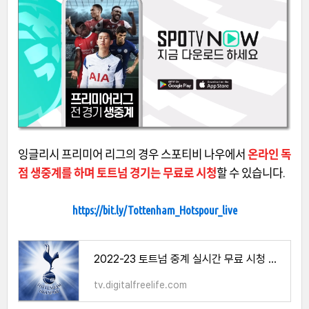
잉글리시 프리미어 리그의 경우 스포티비 나우에서
온라인 독
점 생중계를 하며 토트넘 경기는 무료로 시청
할 수 있습니다.
https://bit.ly/Tottenham_Hotspour_live
2022-23 토트넘 중계 실시간 무료 시청 안내(+경기일정)
tv.digitalfreelife.com