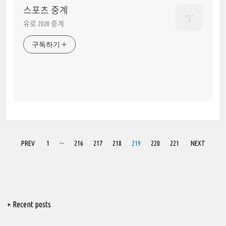
스포츠 중계
유로 2020 중계
구독하기
PREV
1
···
216
217
218
219
220
221
NEXT
+ Recent posts