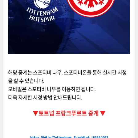
해당 중계는 스포티비 나우, 스포티비온을 통해 실시간 시청
을 할 수 있습니다.
모바일은 스포티비 나우를 이용하면 됩니다.
더욱 자세한 시청 방법 안내드립니다.
▼토트넘 프랑크푸르트 중계
▼
https://bit.ly/Tottenham_Frankfurt_UEFA2022