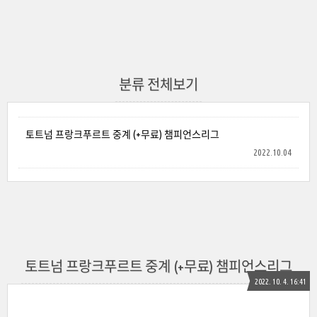
분류 전체보기
토트넘 프랑크푸르트 중계 (+무료) 챔피언스리그
2022.10.04
토트넘 프랑크푸르트 중계 (+무료) 챔피언스리그
2022. 10. 4. 16:41