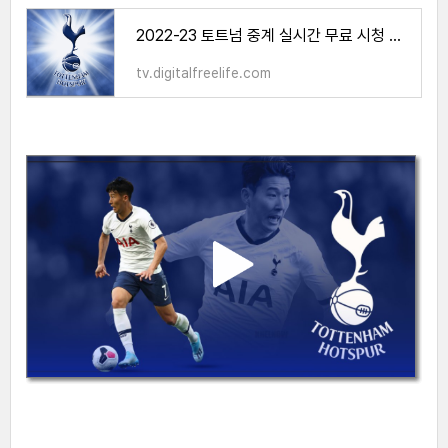
2022-23 토트넘 중계 실시간 무료 시청 안내(+경기일정)
tv.digitalfreelife.com