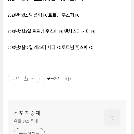
2023년1월22일 풀럼 FC 토트넘 홋스퍼 FC
2023년2월5일 토트넘 홋스퍼 FC 맨체스터 시티 FC
2023년2월12일 레스터 시티 FC 토트넘 홋스퍼 FC
1
구독하기
스포츠 중계
유로 2020 중계
구독하기