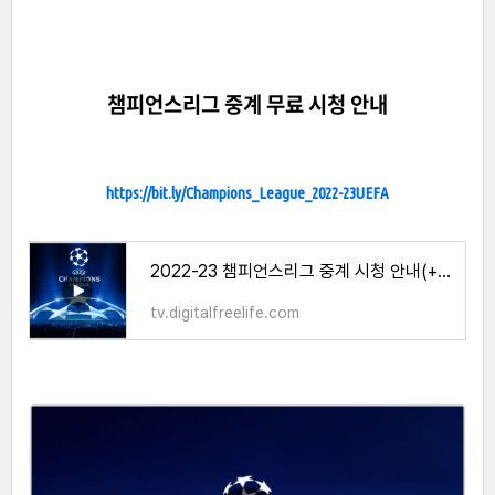
챔피언스리그 중계 무료 시청 안내
https://bit.ly/Champions_League_2022-23UEFA
2022-23 챔피언스리그 중계 시청 안내(+경기일정)
tv.digitalfreelife.com