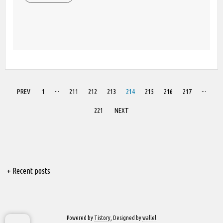
PREV
1
···
211
212
213
214
215
216
217
···
221
NEXT
+ Recent posts
Powered by
Tistory
, Designed by
wallel