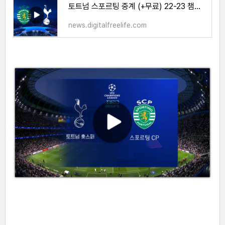
토트넘 스포르팅 중계 (+무료) 22-23 챔피언스리그 2라운드
news.digitalfreelife.com