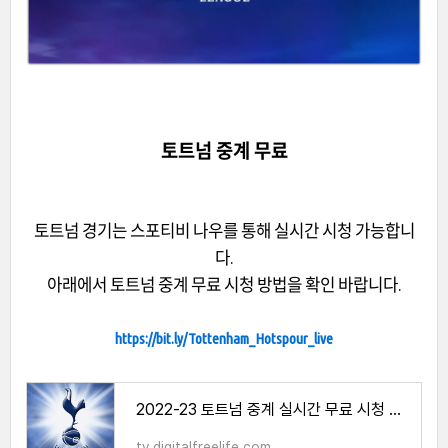
토트넘 중계 무료
토트넘 경기는 스포티비 나우를 통해 실시간 시청 가능합니
다.
아래에서 토트넘 중계 무료 시청 방법을 확인 바랍니다.
https://bit.ly/Tottenham_Hotspour_live
2022-23 토트넘 중계 실시간 무료 시청 안내(+경기일정)
tv.digitalfreelife.com